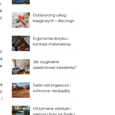
stylu wypoczynku
p.
e
Outsourcing usług
ć
księgowych – dlaczego
warto zaufać
zewnętrznemu biuru?
Ergonomia dotyku i
kontrast materiałowy:
Balustrady z drewnianym
z
pochwytem w aranżacjach
a
wnętrz premium
Jak oryginalnie
ie
zaaranżować kawalerkę?
Kreatywne pomysły na
małą przestrzeń
a
Siatki ostrzegawcze i
ochronne: niezbędny
o
element bezpieczeństwa
i
na każdym etapie robót
ziemnych
Utrzymanie estetyki i
wartości floty na Śląsku.