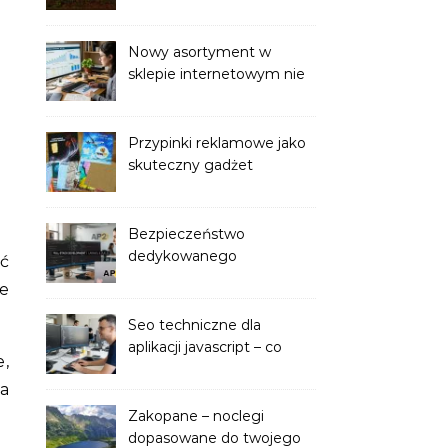
sieci podziemnych:
Niezawodne rozwiązania
od ptsrabka.pl
Nowy asortyment w
sklepie internetowym nie
sprzedaje? Powodem
może być brak indeksacji
Przypinki reklamowe jako
skuteczny gadżet
promocyjny dla firmy
Bezpieczeństwo
dedykowanego
ć
oprogramowania — co
ie
sprawdzić przed
wdrożeniem
Seo techniczne dla
aplikacji javascript – co
e,
musisz wiedzieć
ta
Zakopane – noclegi
dopasowane do twojego