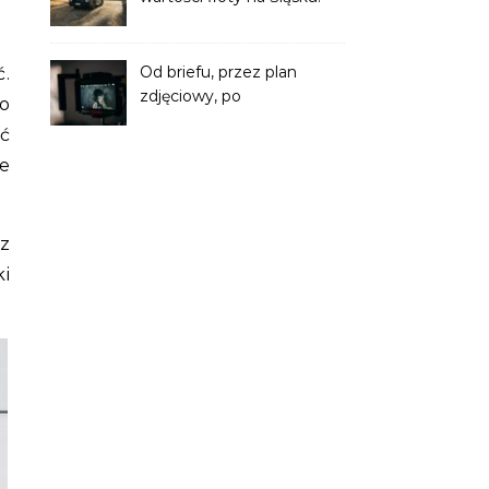
Profesjonalne odnawianie
powłok ciężarówek
Od briefu, przez plan
.
zdjęciowy, po
o
postprodukcję – jak krok
ć
po kroku przebiega
ie
produkcja filmowa?
z
ki