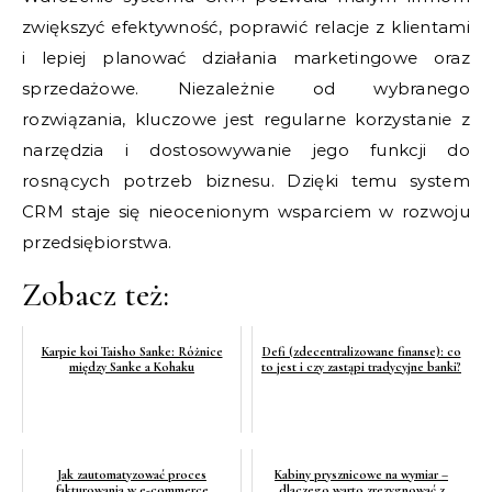
zwiększyć efektywność, poprawić relacje z klientami
i lepiej planować działania marketingowe oraz
sprzedażowe. Niezależnie od wybranego
rozwiązania, kluczowe jest regularne korzystanie z
narzędzia i dostosowywanie jego funkcji do
rosnących potrzeb biznesu. Dzięki temu system
CRM staje się nieocenionym wsparciem w rozwoju
przedsiębiorstwa.
Zobacz też:
Karpie koi Taisho Sanke: Różnice
Defi (zdecentralizowane finanse): co
między Sanke a Kohaku
to jest i czy zastąpi tradycyjne banki?
Jak zautomatyzować proces
Kabiny prysznicowe na wymiar –
fakturowania w e-commerce
dlaczego warto zrezygnować z