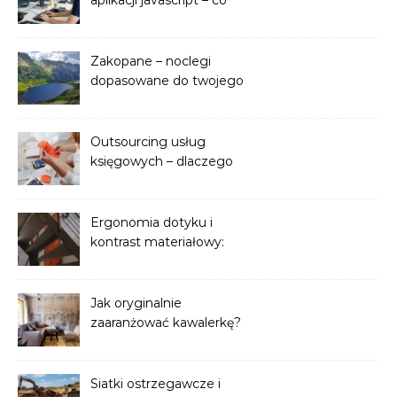
musisz wiedzieć
Zakopane – noclegi
dopasowane do twojego
stylu wypoczynku
Outsourcing usług
księgowych – dlaczego
warto zaufać
zewnętrznemu biuru?
Ergonomia dotyku i
kontrast materiałowy:
Balustrady z drewnianym
pochwytem w aranżacjach
wnętrz premium
Jak oryginalnie
zaaranżować kawalerkę?
Kreatywne pomysły na
małą przestrzeń
Siatki ostrzegawcze i