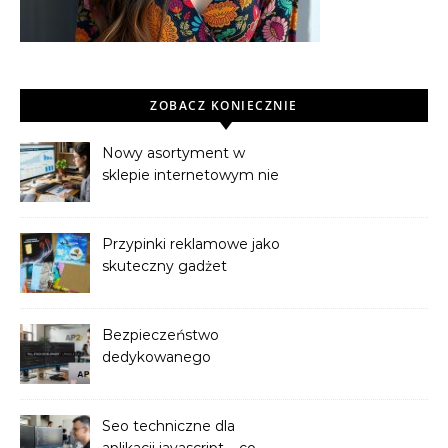
ZOBACZ KONIECZNIE
Nowy asortyment w
sklepie internetowym nie
sprzedaje? Powodem
może być brak indeksacji
Przypinki reklamowe jako
skuteczny gadżet
promocyjny dla firmy
Bezpieczeństwo
dedykowanego
oprogramowania — co
sprawdzić przed
wdrożeniem
Seo techniczne dla
aplikacji javascript – co