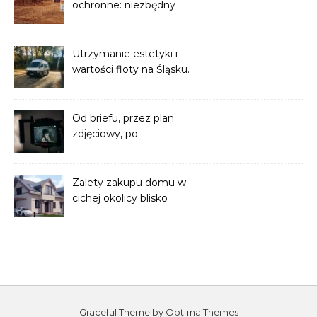
ochronne: niezbędny
element bezpieczeństwa
na każdym etapie robót
ziemnych
Utrzymanie estetyki i
wartości floty na Śląsku.
Profesjonalne odnawianie
powłok ciężarówek
Od briefu, przez plan
zdjęciowy, po
postprodukcję – jak krok
po kroku przebiega
produkcja filmowa?
Zalety zakupu domu w
cichej okolicy blisko
centrum krakowa
Graceful Theme by
Optima Themes