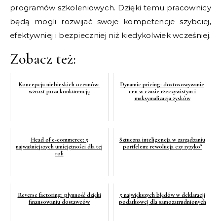
programów szkoleniowych. Dzięki temu pracownicy
będą mogli rozwijać swoje kompetencje szybciej,
efektywniej i bezpieczniej niż kiedykolwiek wcześniej.
Zobacz też:
Koncepcja niebieskich oceanów:
Dynamic pricing: dostosowywanie
wzrost poza konkurencją
cen w czasie rzeczywistym i
maksymalizacja zysków
Head of e-commerce: 5
Sztuczna inteligencja w zarządzaniu
najważniejszych umiejętności dla tej
portfelem: rewolucja czy ryzyko?
roli
Reverse factoring: płynność dzięki
5 największych błędów w deklaracji
finansowaniu dostawców
podatkowej dla samozatrudnionych