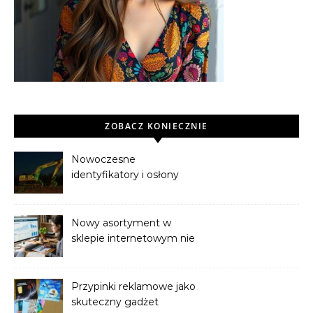
ZOBACZ KONIECZNIE
Nowoczesne
identyfikatory i osłony
sieci podziemnych:
Niezawodne rozwiązania
od ptsrabka.pl
Nowy asortyment w
sklepie internetowym nie
sprzedaje? Powodem
może być brak indeksacji
Przypinki reklamowe jako
skuteczny gadżet