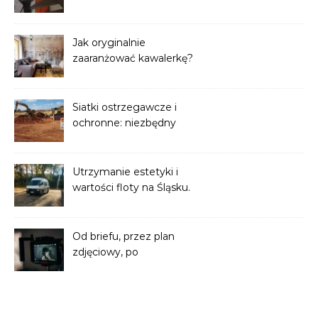
Balustrady z drewnianym
pochwytem w aranżacjach
wnętrz premium
Jak oryginalnie
zaaranżować kawalerkę?
Kreatywne pomysły na
małą przestrzeń
Siatki ostrzegawcze i
ochronne: niezbędny
element bezpieczeństwa
na każdym etapie robót
ziemnych
Utrzymanie estetyki i
wartości floty na Śląsku.
Profesjonalne odnawianie
powłok ciężarówek
Od briefu, przez plan
zdjęciowy, po
postprodukcję – jak krok
po kroku przebiega
produkcja filmowa?