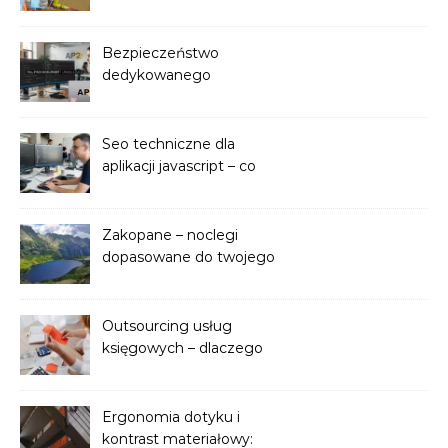
promocyjny dla firmy
Bezpieczeństwo
dedykowanego
oprogramowania — co
sprawdzić przed
wdrożeniem
Seo techniczne dla
aplikacji javascript – co
musisz wiedzieć
Zakopane – noclegi
dopasowane do twojego
stylu wypoczynku
Outsourcing usług
księgowych – dlaczego
warto zaufać
zewnętrznemu biuru?
Ergonomia dotyku i
kontrast materiałowy: